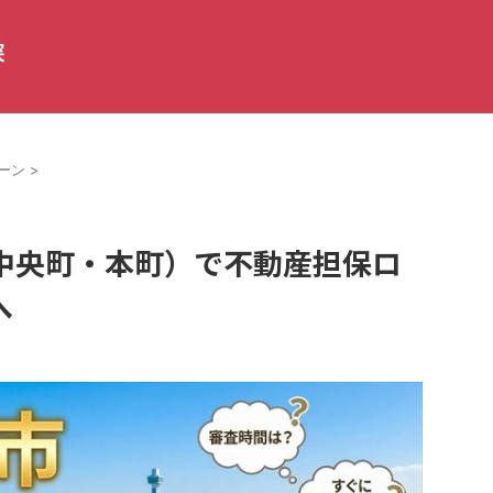
探
ーン
>
中央町・本町）で不動産担保ロ
へ