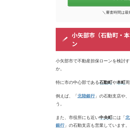
＼審査時間は最
小矢部市（石動町・本
ン
小矢部市で不動産担保ローンを検討す
か。
特に市の中心部である
石動町
や
本町
周
例えば、「
北陸銀行
」の石動支店や、
う。
また、市役所にも近い
中央町
には「
北
銀行
」の石動支店も営業しています。